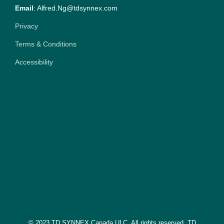
Email
: Alfred.Ng@tdsynnex.com
Privacy
Terms & Conditions
Accessibility
© 2023 TD SYNNEX Canada ULC. All rights reserved. TD