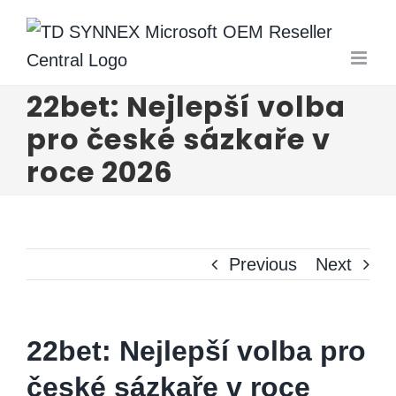
Skip
to
content
22bet: Nejlepší volba
pro české sázkaře v
roce 2026
Previous
Next
22bet: Nejlepší volba pro
české sázkaře v roce