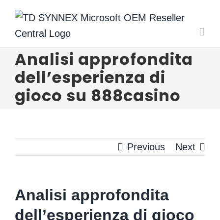
Skip
to
content
Analisi approfondita
dell’esperienza di
gioco su 888casino
Previous
Next
Analisi approfondita
dell’esperienza di gioco