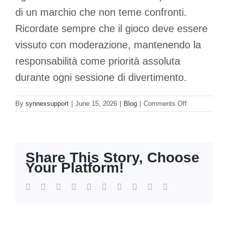
di un marchio che non teme confronti.
Ricordate sempre che il gioco deve essere
vissuto con moderazione, mantenendo la
responsabilità come priorità assoluta
durante ogni sessione di divertimento.
on
By
synnexsupport
|
June 15, 2026
|
Blog
|
Comments Off
Analisi
approfondita
dell’esperienz
di
Share This Story, Choose
gioco
Your Platform!
su
888casino
Facebook
Twitter
Reddit
LinkedIn
WhatsApp
Tumblr
Pinterest
Vk
Xing
Email