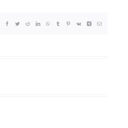
Facebook
Twitter
Reddit
LinkedIn
WhatsApp
Tumblr
Pinterest
Vk
Xing
Email