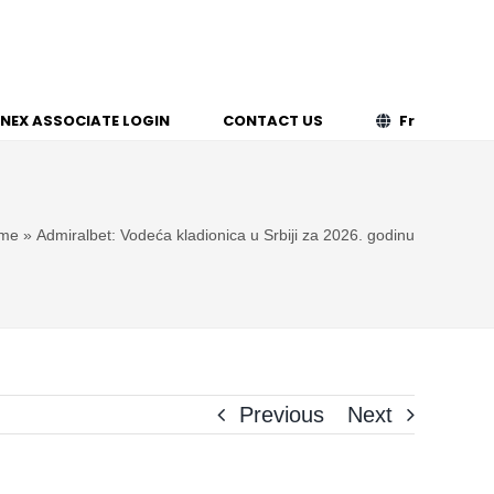
NEX ASSOCIATE LOGIN
CONTACT US
Fr
me
»
Admiralbet: Vodeća kladionica u Srbiji za 2026. godinu
Previous
Next