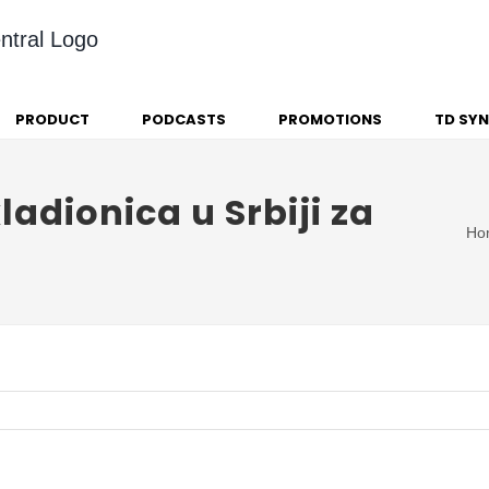
PRODUCT
PODCASTS
PROMOTIONS
TD SYN
adionica u Srbiji za
Ho