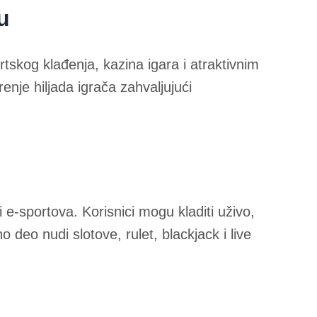
u
rtskog klađenja, kazina igara i atraktivnim
nje hiljada igrača zahvaljujući
e-sportova. Korisnici mogu kladiti uživo,
deo nudi slotove, rulet, blackjack i live