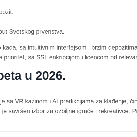
ozit.
put Svetskog prvenstva.
 kada, sa intuitivnim interfejsom i brzim depozitim
e prioritet, sa SSL enkripcijom i licencom od releva
eta u 2026.
je sa VR kazinom i AI predikcijama za klađenje, čin
e savršen izbor za ozbiljne igrače i rekreativce. Pri
et: