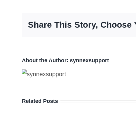
Vodeća
kladioni
u
Srbiji
Share This Story, Choose 
za
2026.
godinu
About the Author:
synnexsupport
Related Posts