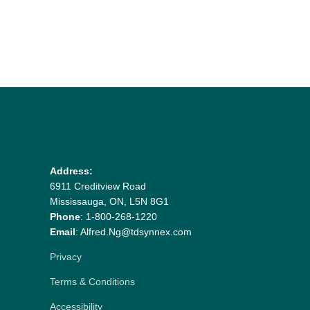
Address:
6911 Creditview Road
Mississauga, ON, L5N 8G1
Phone
: 1-800-268-1220
Email
: Alfred.Ng@tdsynnex.com
Privacy
Terms & Conditions
Accessibility