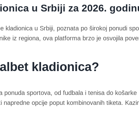
onica u Srbiji za 2026. godin
ne kladionica u Srbiji, poznata po širokoj ponudi spo
 iz regiona, ova platforma brzo je osvojila povere
albet kladionica
?
ponuda sportova, od fudbala i tenisa do košarke i 
i napredne opcije poput kombinovanih tiketa. Kazino 