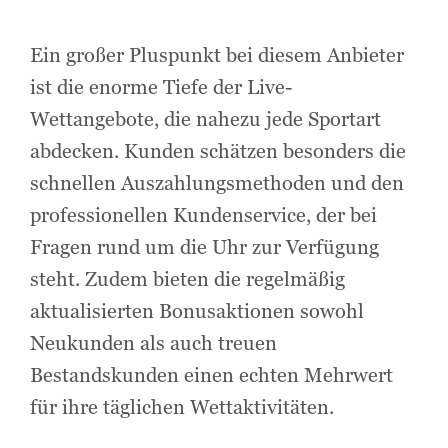
Ein großer Pluspunkt bei diesem Anbieter
ist die enorme Tiefe der Live-
Wettangebote, die nahezu jede Sportart
abdecken. Kunden schätzen besonders die
schnellen Auszahlungsmethoden und den
professionellen Kundenservice, der bei
Fragen rund um die Uhr zur Verfügung
steht. Zudem bieten die regelmäßig
aktualisierten Bonusaktionen sowohl
Neukunden als auch treuen
Bestandskunden einen echten Mehrwert
für ihre täglichen Wettaktivitäten.