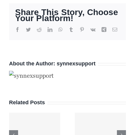
Sportwetten
Share This Story, Choose
bei
Your Platform!
bet365
erleben
Facebook
Twitter
Reddit
LinkedIn
WhatsApp
Tumblr
Pinterest
Vk
Xing
Email
About the Author:
synnexsupport
Related Posts