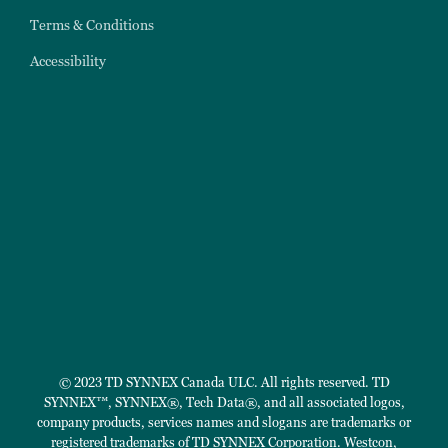
Terms & Conditions
Accessibility
© 2023 TD SYNNEX Canada ULC. All rights reserved. TD
SYNNEX™, SYNNEX®, Tech Data®, and all associated logos,
company products, services names and slogans are trademarks or
registered trademarks of TD SYNNEX Corporation. Westcon,