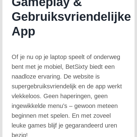
Gameplay &
Gebruiksvriendelijke
App
Of je nu op je laptop speelt of onderweg
bent met je mobiel, BetSixty biedt een
naadloze ervaring. De website is
supergebruiksvriendelijk en de app werkt
vlekkeloos. Geen haperingen, geen
ingewikkelde menu’s – gewoon meteen
beginnen met spelen. En met zoveel
leuke games blijf je gegarandeerd uren
bezig!