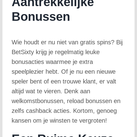
Aantrekkelijke
Bonussen
Wie houdt er nu niet van gratis spins? Bij
BetSixty krijg je regelmatig leuke
bonusacties waarmee je extra
speelplezier hebt. Of je nu een nieuwe
speler bent of een trouwe klant, er valt
altijd wat te vieren. Denk aan
welkomstbonussen, reload bonussen en
zelfs cashback acties. Kortom, genoeg
kansen om je winsten te vergroten!