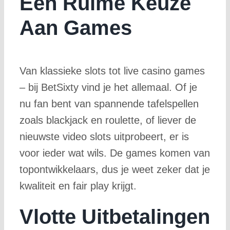
Een Ruime Keuze
Aan Games
Van klassieke slots tot live casino games
– bij BetSixty vind je het allemaal. Of je
nu fan bent van spannende tafelspellen
zoals blackjack en roulette, of liever de
nieuwste video slots uitprobeert, er is
voor ieder wat wils. De games komen van
topontwikkelaars, dus je weet zeker dat je
kwaliteit en fair play krijgt.
Vlotte Uitbetalingen