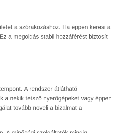
lületet a szórakozáshoz. Ha éppen keresi a
Ez a megoldás stabil hozzáférést biztosít
zempont. A rendszer átlátható
ják a nekik tetsző nyerőgépeket vagy éppen
gálat tovább növeli a bizalmat a
an. A minőségi szolgáltatók mindig