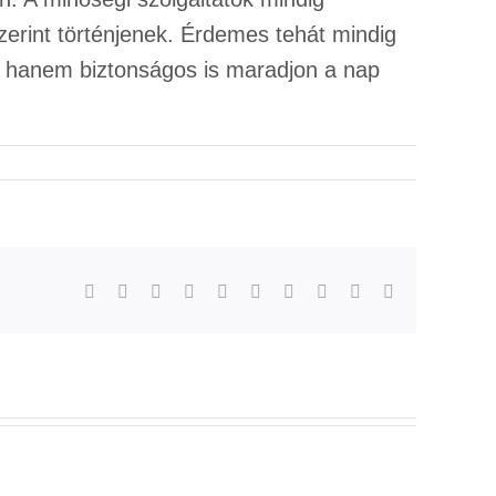
erint történjenek. Érdemes tehát mindig
s, hanem biztonságos is maradjon a nap
Facebook
Twitter
Reddit
LinkedIn
WhatsApp
Tumblr
Pinterest
Vk
Xing
Email