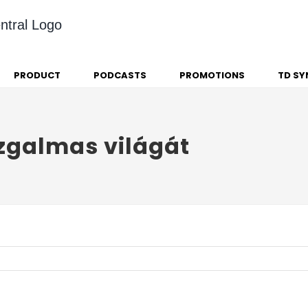
PRODUCT
PODCASTS
PROMOTIONS
TD SY
izgalmas világát