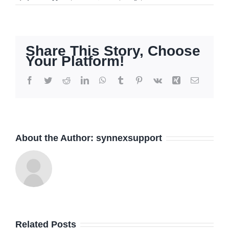
Die
Faszination
von
bwin
Share This Story, Choose
im
Your Platform!
digitalen
Zeitalter
Facebook
Twitter
Reddit
LinkedIn
WhatsApp
Tumblr
Pinterest
Vk
Xing
Email
About the Author:
synnexsupport
Related Posts