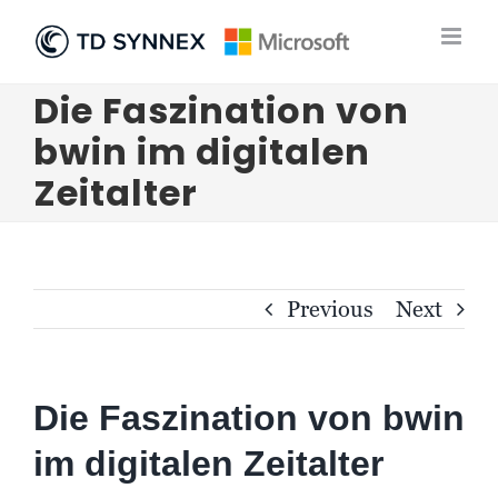
Skip
to
content
Die Faszination von
bwin im digitalen
Zeitalter
Previous
Next
Die Faszination von bwin
im digitalen Zeitalter