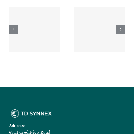
Address:
6911 Creditview Road