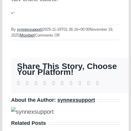
“`
By
synnexsupport
|
2025-11-19T01:36:16+00:00
November 19,
on
2025
|
Mostbet
|
Comments Off
Η
Εμπειρία
των
Online
Share This Story, Choose
Casino
Your Platform!
στο
Bizzo
Greece
Facebook
Twitter
Reddit
LinkedIn
WhatsApp
Tumblr
Pinterest
Vk
Xing
Email
About the Author:
synnexsupport
Related Posts