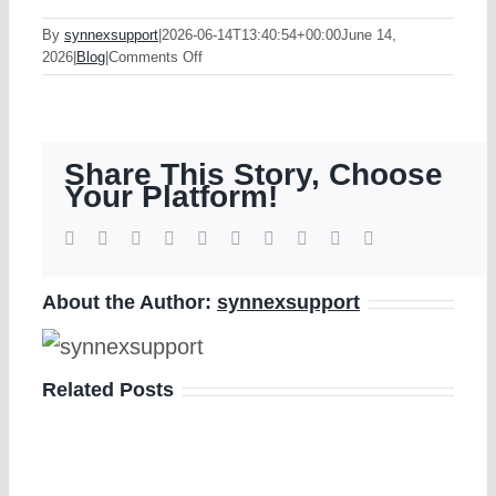
By
synnexsupport
|
2026-06-14T13:40:54+00:00
June 14,
on
2026
|
Blog
|
Comments Off
Jak
skutecznie
korzystać
z
Share This Story, Choose
oferty
Your Platform!
efortuna
w
zakładach
Facebook
Twitter
Reddit
LinkedIn
WhatsApp
Tumblr
Pinterest
Vk
Xing
Email
bukmacherskich
About the Author:
synnexsupport
Related Posts