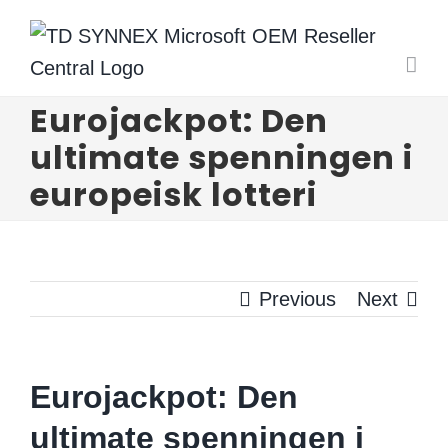
Skip
to
content
Eurojackpot: Den
ultimate spenningen i
europeisk lotteri
Previous
Next
Eurojackpot: Den
ultimate spenningen i