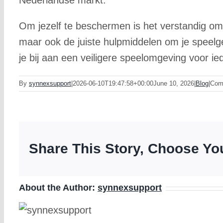
Nederlandse markt.
Om jezelf te beschermen is het verstandig om 
maar ook de juiste hulpmiddelen om je speelg
je bij aan een veiligere speelomgeving voor i
By
synnexsupport
|
2026-06-10T19:47:58+00:00
June 10, 2026
|
Blog
|
Com
Share This Story, Choose You
About the Author:
synnexsupport