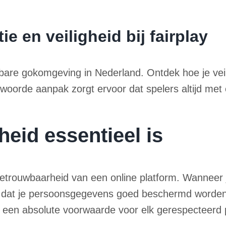
e en veiligheid bij fairplay
wbare gokomgeving in Nederland. Ontdek hoe je veil
woorde aanpak zorgt ervoor dat spelers altijd met
id essentieel is
etrouwbaarheid van een online platform. Wanneer 
 en dat je persoonsgegevens goed beschermd worde
een absolute voorwaarde voor elk gerespecteerd pl