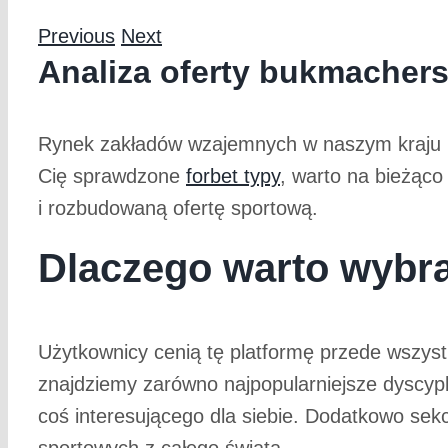
Previous
Next
Analiza oferty bukmachers
Rynek zakładów wzajemnych w naszym kraju rozw
Cię sprawdzone
forbet typy
, warto na bieżąco
i rozbudowaną ofertę sportową.
Dlaczego warto wybra
Użytkownicy cenią tę platformę przede wszystk
znajdziemy zarówno najpopularniejsze dyscypli
coś interesującego dla siebie. Dodatkowo se