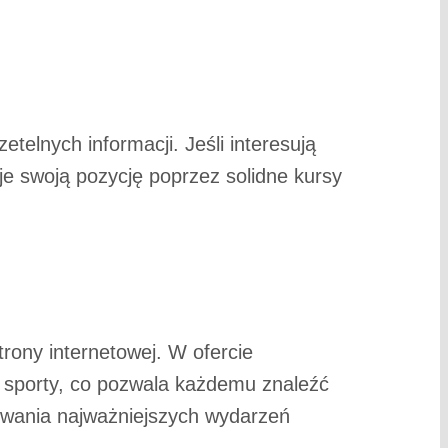
elnych informacji. Jeśli interesują
je swoją pozycję poprzez solidne kursy
trony internetowej. W ofercie
we sporty, co pozwala każdemu znaleźć
trwania najważniejszych wydarzeń