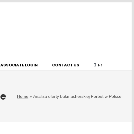
 ASSOCIATE LOGIN
CONTACT US
Fr
ce
Home
»
Analiza oferty bukmacherskiej Forbet w Polsce