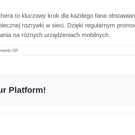
ra to kluczowy krok dla każdego fana obstawian
piecznej rozrywki w sieci. Dzięki regularnym prom
iania na różnych urządzeniach mobilnych.
on
ments Off
Analiza
oferty
bukmacherskiej
Forbet
w
Polsce
r Platform!