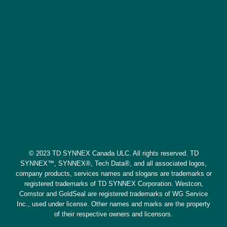
© 2023 TD SYNNEX Canada ULC. All rights reserved. TD
SYNNEX™, SYNNEX®, Tech Data®, and all associated logos,
company products, services names and slogans are trademarks or
registered trademarks of TD SYNNEX Corporation. Westcon,
Comstor and GoldSeal are registered trademarks of WG Service
Inc., used under license. Other names and marks are the property
of their respective owners and licensors.