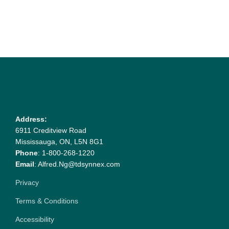
Address:
6911 Creditview Road
Mississauga, ON, L5N 8G1
Phone
: 1-800-268-1220
Email
: Alfred.Ng@tdsynnex.com
Privacy
Terms & Conditions
Accessibility