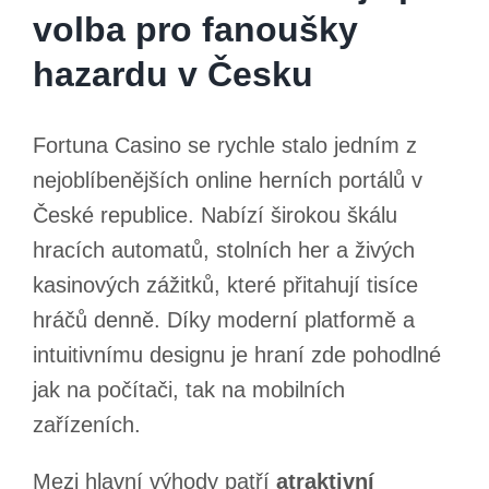
volba pro fanoušky
hazardu v Česku
Fortuna Casino se rychle stalo jedním z
nejoblíbenějších online herních portálů v
České republice. Nabízí širokou škálu
hracích automatů, stolních her a živých
kasinových zážitků, které přitahují tisíce
hráčů denně. Díky moderní platformě a
intuitivnímu designu je hraní zde pohodlné
jak na počítači, tak na mobilních
zařízeních.
Mezi hlavní výhody patří
atraktivní