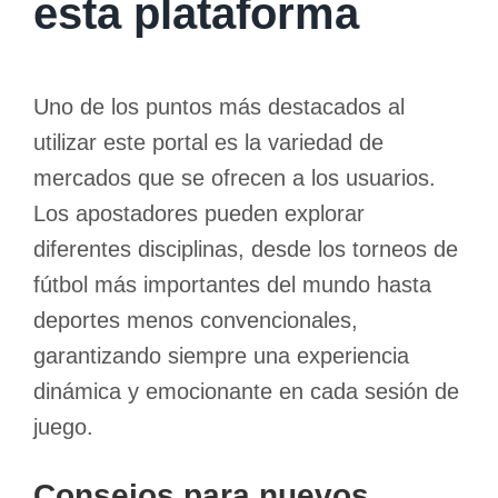
esta plataforma
Uno de los puntos más destacados al
utilizar este portal es la variedad de
mercados que se ofrecen a los usuarios.
Los apostadores pueden explorar
diferentes disciplinas, desde los torneos de
fútbol más importantes del mundo hasta
deportes menos convencionales,
garantizando siempre una experiencia
dinámica y emocionante en cada sesión de
juego.
Consejos para nuevos