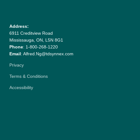
Address:
6911 Creditview Road
Mississauga, ON, L5N 8G1
Phone
: 1-800-268-1220
Email
: Alfred.Ng@tdsynnex.com
Privacy
Terms & Conditions
Accessibility