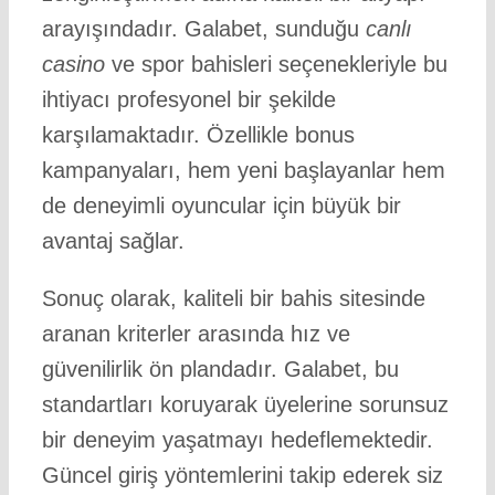
arayışındadır. Galabet, sunduğu
canlı
casino
ve spor bahisleri seçenekleriyle bu
ihtiyacı profesyonel bir şekilde
karşılamaktadır. Özellikle bonus
kampanyaları, hem yeni başlayanlar hem
de deneyimli oyuncular için büyük bir
avantaj sağlar.
Sonuç olarak, kaliteli bir bahis sitesinde
aranan kriterler arasında hız ve
güvenilirlik ön plandadır. Galabet, bu
standartları koruyarak üyelerine sorunsuz
bir deneyim yaşatmayı hedeflemektedir.
Güncel giriş yöntemlerini takip ederek siz