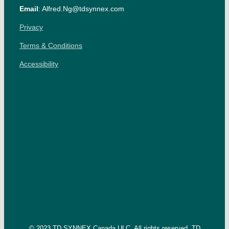
Email
: Alfred.Ng@tdsynnex.com
Privacy
Terms & Conditions
Accessibility
© 2023 TD SYNNEX Canada ULC. All rights reserved. TD