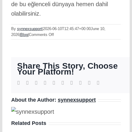
de bu eğlenceli dünyaya hemen dahil
olabilirsiniz.
By
synnexsupport
|
2026-06-10T12:45:47+00:00
June 10,
on
2026
|
Blog
|
Comments Off
Galabet
Platformunda
Bahis
Heyecanı
Share This Story, Choose
Your Platform!
Facebook
Twitter
Reddit
LinkedIn
WhatsApp
Tumblr
Pinterest
Vk
Xing
Email
About the Author:
synnexsupport
Related Posts