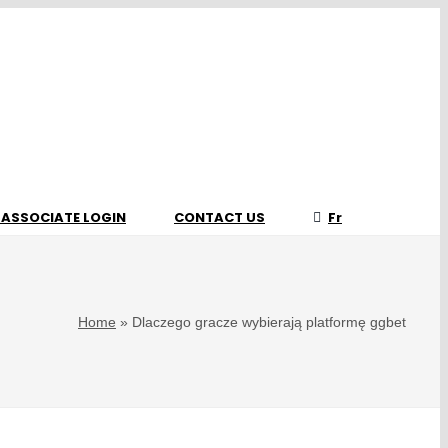
 ASSOCIATE LOGIN
CONTACT US
Fr
Home
»
Dlaczego gracze wybierają platformę ggbet