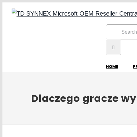
Skip
to
content
Search
for:
HOME
P
Dlaczego gracze wy