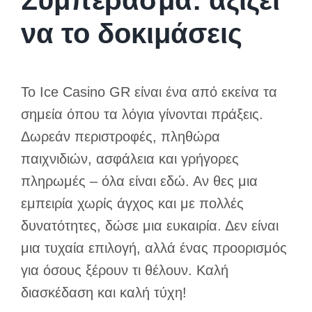
Συμπέρασμα: αξίζει
να το δοκιμάσεις
Το Ice Casino GR είναι ένα από εκείνα τα
σημεία όπου τα λόγια γίνονται πράξεις.
Δωρεάν περιστροφές, πληθώρα
παιχνιδιών, ασφάλεια και γρήγορες
πληρωμές – όλα είναι εδώ. Αν θες μια
εμπειρία χωρίς άγχος και με πολλές
δυνατότητες, δώσε μια ευκαιρία. Δεν είναι
μια τυχαία επιλογή, αλλά ένας προορισμός
για όσους ξέρουν τι θέλουν. Καλή
διασκέδαση και καλή τύχη!