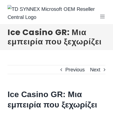
Skip
to
content
Ice Casino GR: Μια
εμπειρία που ξεχωρίζει
Previous
Next
Ice Casino GR: Μια
εμπειρία που ξεχωρίζει