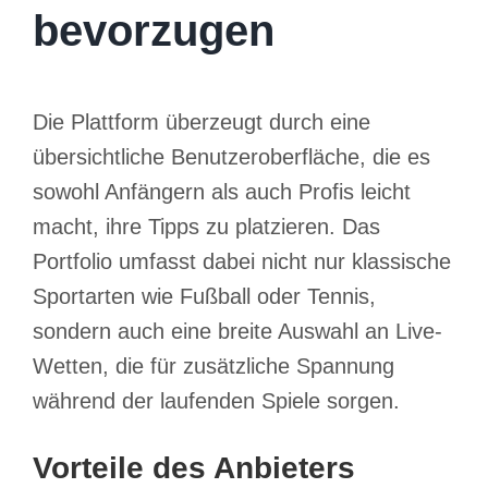
bevorzugen
Die Plattform überzeugt durch eine
übersichtliche Benutzeroberfläche, die es
sowohl Anfängern als auch Profis leicht
macht, ihre Tipps zu platzieren. Das
Portfolio umfasst dabei nicht nur klassische
Sportarten wie Fußball oder Tennis,
sondern auch eine breite Auswahl an Live-
Wetten, die für zusätzliche Spannung
während der laufenden Spiele sorgen.
Vorteile des Anbieters