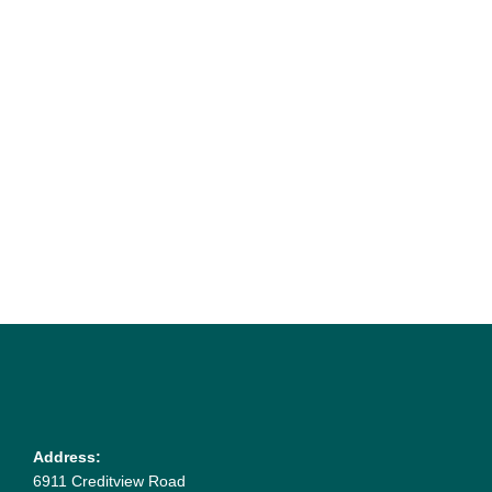
Address:
6911 Creditview Road