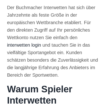
Der Buchmacher Interwetten hat sich über
Jahrzehnte als feste Größe in der
europäischen Wettbranche etabliert. Für
den direkten Zugriff auf Ihr persönliches
Wettkonto nutzen Sie einfach den
interwetten login
und tauchen Sie in das
vielfältige Sportangebot ein. Kunden
schätzen besonders die Zuverlässigkeit und
die langjährige Erfahrung des Anbieters im
Bereich der Sportwetten.
Warum Spieler
Interwetten