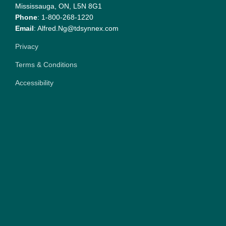
Mississauga, ON, L5N 8G1
Phone
: 1-800-268-1220
Email
: Alfred.Ng@tdsynnex.com
Privacy
Terms & Conditions
Accessibility