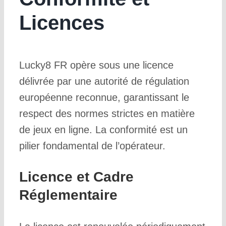
Licences
Lucky8 FR opère sous une licence
délivrée par une autorité de régulation
européenne reconnue, garantissant le
respect des normes strictes en matière
de jeux en ligne. La conformité est un
pilier fondamental de l’opérateur.
Licence et Cadre
Réglementaire