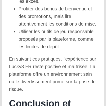
les excès.
Profiter des bonus de bienvenue et
des promotions, mais lire
attentivement les conditions de mise.
Utiliser les outils de jeu responsable
proposés par la plateforme, comme
les limites de dépôt.
En suivant ces pratiques, l’expérience sur
Lucky8 FR reste positive et maîtrisée. La
plateforme offre un environnement sain
où le divertissement prime sur la prise de
risque.
Conclusion et