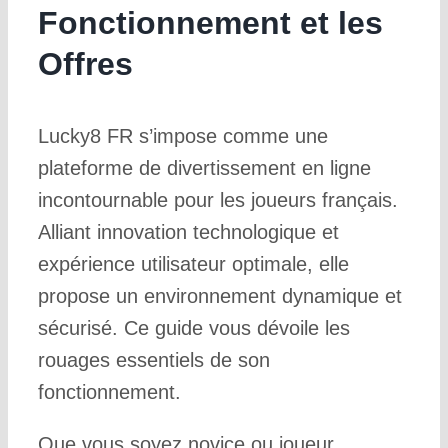
Fonctionnement et les
Offres
Lucky8 FR s’impose comme une
plateforme de divertissement en ligne
incontournable pour les joueurs français.
Alliant innovation technologique et
expérience utilisateur optimale, elle
propose un environnement dynamique et
sécurisé. Ce guide vous dévoile les
rouages essentiels de son
fonctionnement.
Que vous soyez novice ou joueur