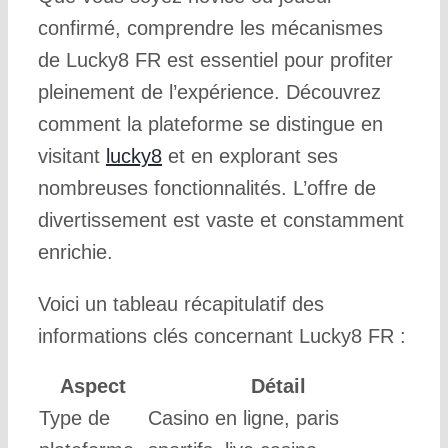
confirmé, comprendre les mécanismes
de Lucky8 FR est essentiel pour profiter
pleinement de l’expérience. Découvrez
comment la plateforme se distingue en
visitant
lucky8
et en explorant ses
nombreuses fonctionnalités. L’offre de
divertissement est vaste et constamment
enrichie.
Voici un tableau récapitulatif des
informations clés concernant Lucky8 FR :
Aspect
Détail
Type de
Casino en ligne, paris