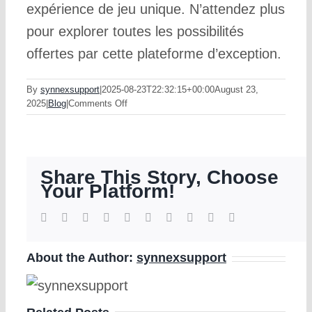
expérience de jeu unique. N’attendez plus
pour explorer toutes les possibilités
offertes par cette plateforme d’exception.
By
synnexsupport
|
2025-08-23T22:32:15+00:00
August 23,
on
2025
|
Blog
|
Comments Off
Lucky8
FR
:
Guide
Share This Story, Choose
Complet
Your Platform!
sur
le
Fonctionnement
Facebook
Twitter
Reddit
LinkedIn
WhatsApp
Tumblr
Pinterest
Vk
Xing
Email
et
les
About the Author:
Offres
synnexsupport