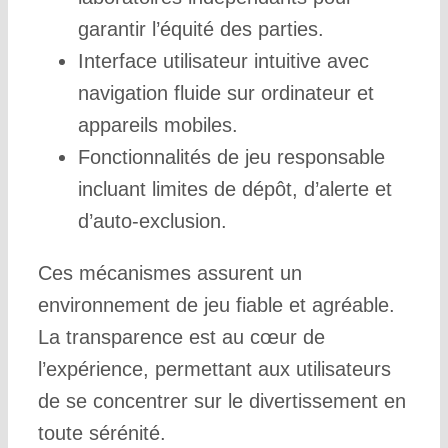
garantir l’équité des parties.
Interface utilisateur intuitive avec
navigation fluide sur ordinateur et
appareils mobiles.
Fonctionnalités de jeu responsable
incluant limites de dépôt, d’alerte et
d’auto-exclusion.
Ces mécanismes assurent un
environnement de jeu fiable et agréable.
La transparence est au cœur de
l’expérience, permettant aux utilisateurs
de se concentrer sur le divertissement en
toute sérénité.