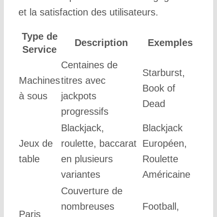
et la satisfaction des utilisateurs.
Type de
Description
Exemples
Service
Centaines de
Starburst,
Machines
titres avec
Book of
à sous
jackpots
Dead
progressifs
Blackjack,
Blackjack
Jeux de
roulette, baccarat
Européen,
table
en plusieurs
Roulette
variantes
Américaine
Couverture de
nombreuses
Football,
Paris