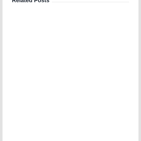
Related Posts