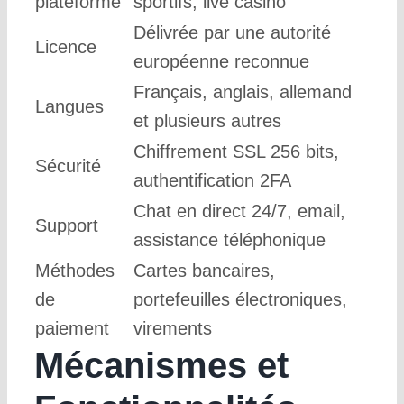
plateforme
sportifs, live casino
Délivrée par une autorité
Licence
européenne reconnue
Français, anglais, allemand
Langues
et plusieurs autres
Chiffrement SSL 256 bits,
Sécurité
authentification 2FA
Chat en direct 24/7, email,
Support
assistance téléphonique
Méthodes
Cartes bancaires,
de
portefeuilles électroniques,
paiement
virements
Mécanismes et