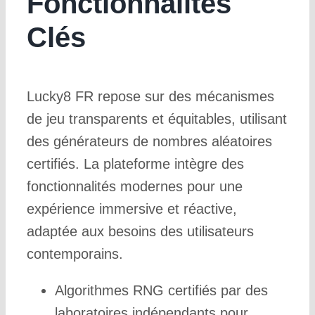
Fonctionnalités
Clés
Lucky8 FR repose sur des mécanismes
de jeu transparents et équitables, utilisant
des générateurs de nombres aléatoires
certifiés. La plateforme intègre des
fonctionnalités modernes pour une
expérience immersive et réactive,
adaptée aux besoins des utilisateurs
contemporains.
Algorithmes RNG certifiés par des
laboratoires indépendants pour