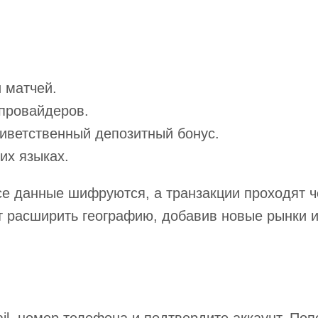
 матчей.
 провайдеров.
риветственный депозитный бонус.
их языках.
все данные шифруются, а транзакции проходят 
т расширить географию, добавив новые рынки и