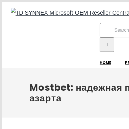
Skip
to
content
Search
for:
HOME
P
Mostbet: надежная 
азарта