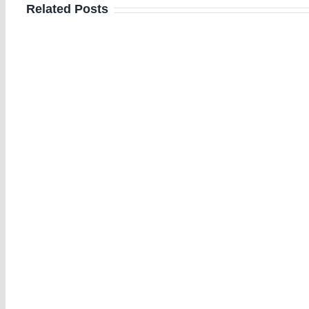
Related Posts