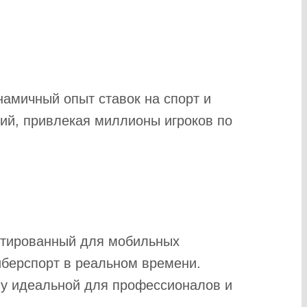
намичный опыт ставок на спорт и
ций, привлекая миллионы игроков по
птированный для мобильных
киберспорт в реальном времени.
му идеальной для профессионалов и