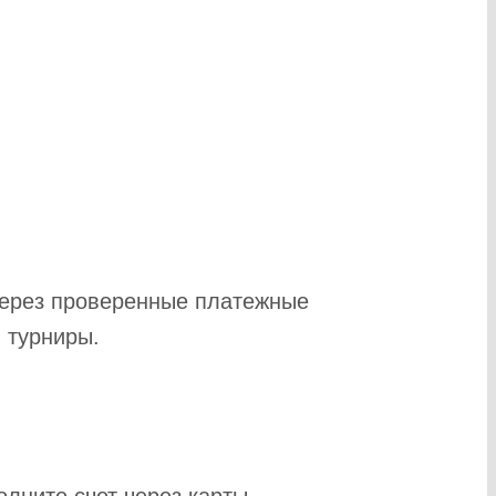
через проверенные платежные
 турниры.