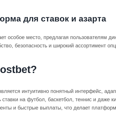
орма для ставок и азарта
ет особое место, предлагая пользователям ди
бство, безопасность и широкий ассортимент оп
ostbet?
вляется интуитивно понятный интерфейс, ада
ь ставки на футбол, баскетбол, теннис и даже 
енты и быстрые выплаты, что делает платфор