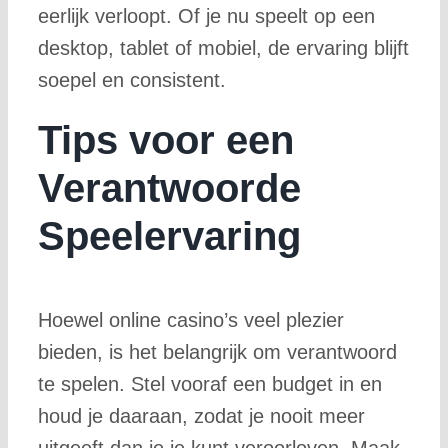
eerlijk verloopt. Of je nu speelt op een
desktop, tablet of mobiel, de ervaring blijft
soepel en consistent.
Tips voor een
Verantwoorde
Speelervaring
Hoewel online casino’s veel plezier
bieden, is het belangrijk om verantwoord
te spelen. Stel vooraf een budget in en
houd je daaraan, zodat je nooit meer