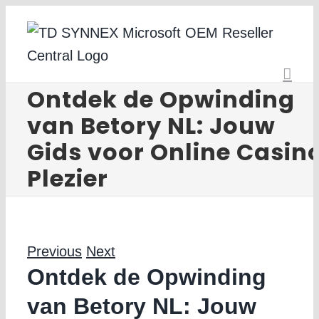
Skip
to
content
Ontdek de Opwinding
van Betory NL: Jouw
Gids voor Online Casin
Plezier
Previous
Next
Ontdek de Opwinding
van Betory NL: Jouw