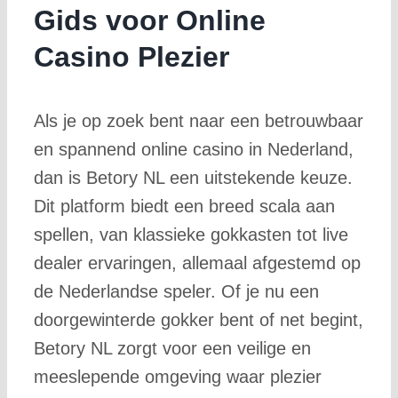
Gids voor Online
Casino Plezier
Als je op zoek bent naar een betrouwbaar
en spannend online casino in Nederland,
dan is Betory NL een uitstekende keuze.
Dit platform biedt een breed scala aan
spellen, van klassieke gokkasten tot live
dealer ervaringen, allemaal afgestemd op
de Nederlandse speler. Of je nu een
doorgewinterde gokker bent of net begint,
Betory NL zorgt voor een veilige en
meeslepende omgeving waar plezier