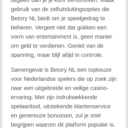
uitgeeft dan je je kunt veroorloven. Maak
gebruik van de zelfuitsluitingsopties die
Betory NL biedt om je speelgedrag te
beheren. Vergeet niet dat gokken een
vorm van entertainment is, geen manier
om geld te verdienen. Geniet van de
spanning, maar blijf altijd in controle.
Samengevat is Betory NL een topkeuze
voor Nederlandse spelers die op zoek zijn
naar een uitgebreide en veilige casino-
ervaring. Met zijn indrukwekkende
spelaanbod, uitstekende klantenservice
en genereuze bonussen, zul je snel
begrijpen waarom dit platform populair is.