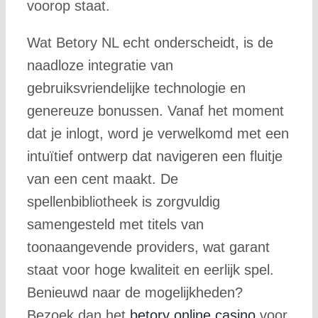
voorop staat.
Wat Betory NL echt onderscheidt, is de
naadloze integratie van
gebruiksvriendelijke technologie en
genereuze bonussen. Vanaf het moment
dat je inlogt, word je verwelkomd met een
intuïtief ontwerp dat navigeren een fluitje
van een cent maakt. De
spellenbibliotheek is zorgvuldig
samengesteld met titels van
toonaangevende providers, wat garant
staat voor hoge kwaliteit en eerlijk spel.
Benieuwd naar de mogelijkheden?
Bezoek dan het
betory online casino
voor