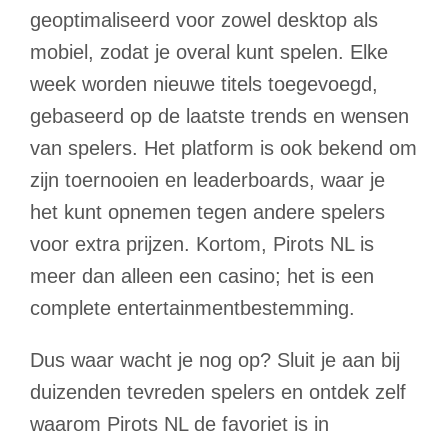
geoptimaliseerd voor zowel desktop als
mobiel, zodat je overal kunt spelen. Elke
week worden nieuwe titels toegevoegd,
gebaseerd op de laatste trends en wensen
van spelers. Het platform is ook bekend om
zijn toernooien en leaderboards, waar je
het kunt opnemen tegen andere spelers
voor extra prijzen. Kortom, Pirots NL is
meer dan alleen een casino; het is een
complete entertainmentbestemming.
Dus waar wacht je nog op? Sluit je aan bij
duizenden tevreden spelers en ontdek zelf
waarom Pirots NL de favoriet is in