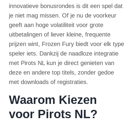
innovatieve bonusrondes is dit een spel dat
je niet mag missen. Of je nu de voorkeur
geeft aan hoge volatiliteit voor grote
uitbetalingen of liever kleine, frequente
prijzen wint, Frozen Fury biedt voor elk type
speler iets. Dankzij de naadloze integratie
met Pirots NL kun je direct genieten van
deze en andere top titels, zonder gedoe
met downloads of registraties.
Waarom Kiezen
voor Pirots NL?