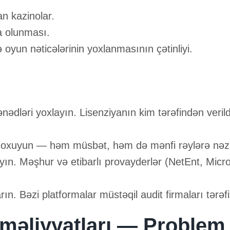
n kazinolar.
a olunması.
un nəticələrinin yoxlanmasının çətinliyi.
nədləri yoxlayın. Lisenziyanın kim tərəfindən verild
ən oxuyun — həm müsbət, həm də mənfi rəylərə nəz
ayın. Məşhur və etibarlı provayderlər (NetEnt, Mic
rın. Bəzi platformalar müstəqil audit firmaları tərəf
məliyyatları — Problem 