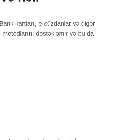
ank kartları, e-cüzdanlar və digər
niş metodlarını dəstəkləmir və bu da