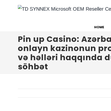
Skip
to
content
HOME
Pin up Casino: Azər
onlayn kazinonun pr
və həlləri haqqında 
söhbət