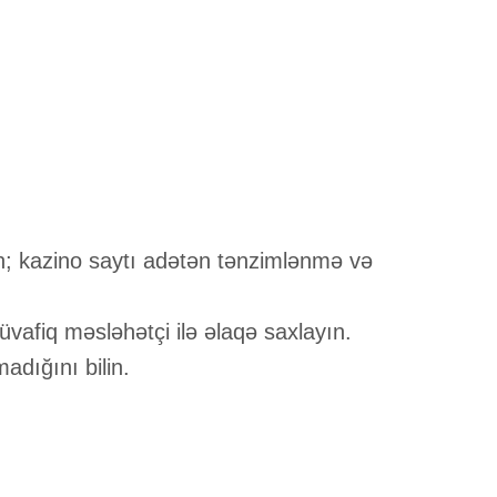
n; kazino saytı adətən tənzimlənmə və
vafiq məsləhətçi ilə əlaqə saxlayın.
adığını bilin.