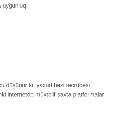
a uyğunluq.
çu düşünür ki, yaxud bəzi təcrübəsi
ki internetdə müxtəlif saxta platformalar