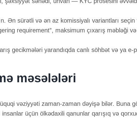
i, şəxsiyyət sənədi, ünvan — KYC prosesini əvvəld
ın. Ən sürətli və ən az komissiyalı variantları seçi
agering requirement”, maksimum çıxarış məbləği və
xarış gecikmələri yarandıqda canlı söhbət və ya e-p
mə məsələləri
quqi vəziyyəti zaman-zaman dəyişə bilər. Buna gö
insanlar üçün ölkədaxili qanunlar qarışıq və qorxu