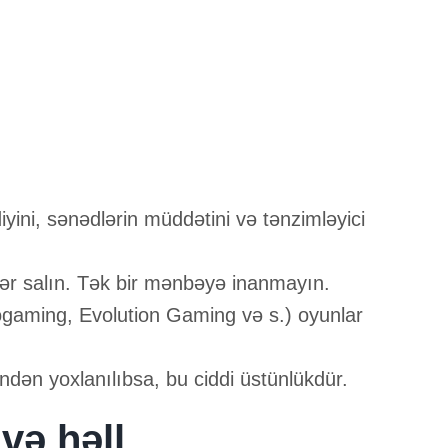
iyini, sənədlərin müddətini və tənzimləyici
ər salın. Tək bir mənbəyə inanmayın.
rogaming, Evolution Gaming və s.) oyunlar
indən yoxlanılıbsa, bu ciddi üstünlükdür.
və həll