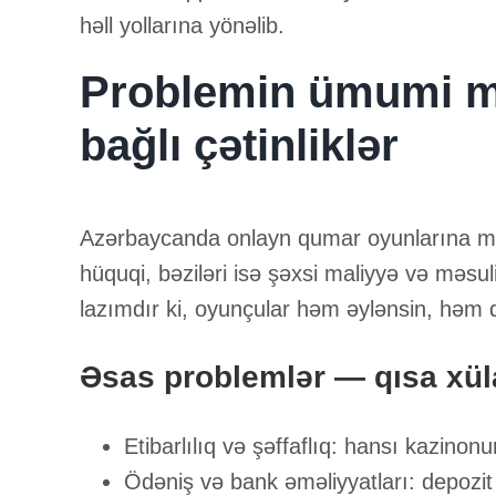
həll yollarına yönəlib.
Problemin ümumi mə
bağlı çətinliklər
Azərbaycanda onlayn qumar oyunlarına maraq 
hüquqi, bəziləri isə şəxsi maliyyə və məsu
lazımdır ki, oyunçular həm əylənsin, həm də
Əsas problemlər — qısa xü
Etibarlılıq və şəffaflıq: hansı kazino
Ödəniş və bank əməliyyatları: depozit