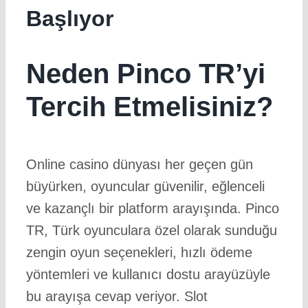
Başlıyor
Neden Pinco TR’yi
Tercih Etmelisiniz?
Online casino dünyası her geçen gün
büyürken, oyuncular güvenilir, eğlenceli
ve kazançlı bir platform arayışında. Pinco
TR, Türk oyunculara özel olarak sunduğu
zengin oyun seçenekleri, hızlı ödeme
yöntemleri ve kullanıcı dostu arayüzüyle
bu arayışa cevap veriyor. Slot