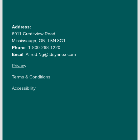
Address:
6911 Creditview Road
Mississauga, ON, L5N 8G1
Phone
: 1-800-268-1220
Email
: Alfred.Ng@tdsynnex.com
Privacy
Terms & Conditions
Accessibility