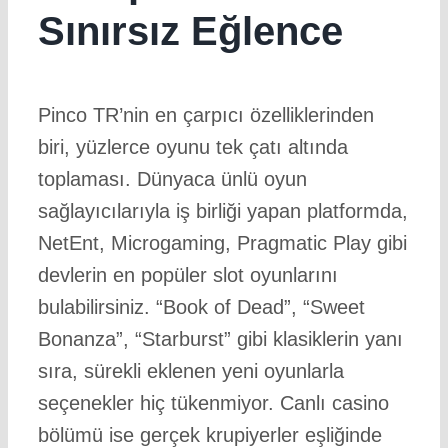
Sınırsız Eğlence
Pinco TR’nin en çarpıcı özelliklerinden
biri, yüzlerce oyunu tek çatı altında
toplaması. Dünyaca ünlü oyun
sağlayıcılarıyla iş birliği yapan platformda,
NetEnt, Microgaming, Pragmatic Play gibi
devlerin en popüler slot oyunlarını
bulabilirsiniz. “Book of Dead”, “Sweet
Bonanza”, “Starburst” gibi klasiklerin yanı
sıra, sürekli eklenen yeni oyunlarla
seçenekler hiç tükenmiyor. Canlı casino
bölümü ise gerçek krupiyerler eşliğinde