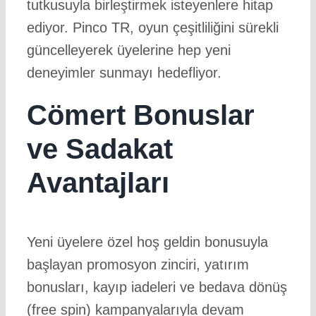
tutkusuyla birleştirmek isteyenlere hitap
ediyor. Pinco TR, oyun çeşitliliğini sürekli
güncelleyerek üyelerine hep yeni
deneyimler sunmayı hedefliyor.
Cömert Bonuslar
ve Sadakat
Avantajları
Yeni üyelere özel hoş geldin bonusuyla
başlayan promosyon zinciri, yatırım
bonusları, kayıp iadeleri ve bedava dönüş
(free spin) kampanyalarıyla devam