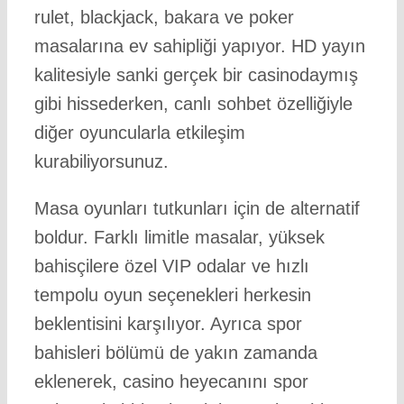
rulet, blackjack, bakara ve poker
masalarına ev sahipliği yapıyor. HD yayın
kalitesiyle sanki gerçek bir casinodaymış
gibi hissederken, canlı sohbet özelliğiyle
diğer oyuncularla etkileşim
kurabiliyorsunuz.
Masa oyunları tutkunları için de alternatif
boldur. Farklı limitle masalar, yüksek
bahisçilere özel VIP odalar ve hızlı
tempolu oyun seçenekleri herkesin
beklentisini karşılıyor. Ayrıca spor
bahisleri bölümü de yakın zamanda
eklenerek, casino heyecanını spor