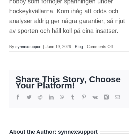
hobby som förhöjer spänningen under
hockeykvällarna. Kom ihåg att odds och
analyser aldrig ger några garantier, så njut
av sporten och håll koll på dina insatser.
on
By
synnexsupport
|
June 19, 2026
|
Blog
|
Comments Off
Allt
du
behöver
veta
Share This Story, Choose
om
Your Platform!
Powerplay
Facebook
Twitter
Reddit
LinkedIn
WhatsApp
Tumblr
Pinterest
Vk
Xing
Email
About the Author:
synnexsupport