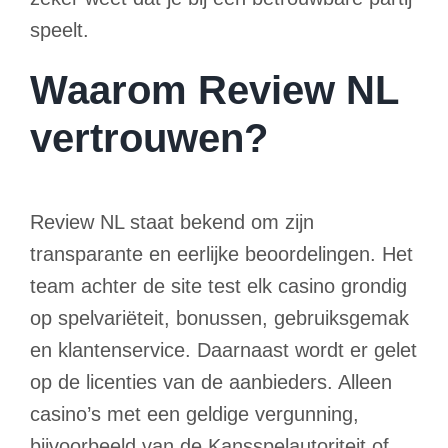
speelt.
Waarom Review NL
vertrouwen?
Review NL staat bekend om zijn
transparante en eerlijke beoordelingen. Het
team achter de site test elk casino grondig
op spelvariëteit, bonussen, gebruiksgemak
en klantenservice. Daarnaast wordt er gelet
op de licenties van de aanbieders. Alleen
casino’s met een geldige vergunning,
bijvoorbeeld van de Kansspelautoriteit of