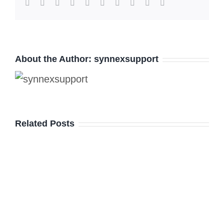
Online
Facebook
Twitter
Reddit
LinkedIn
WhatsApp
Tumblr
Pinterest
Vk
Xing
Email
Casino’s
in
Nederland
About the Author:
synnexsupport
Related Posts