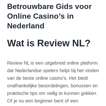
Betrouwbare Gids voor
Online Casino’s in
Nederland
Wat is Review NL?
Review NL is een uitgebreid online platform
dat Nederlandse spelers helpt bij het vinden
van de beste online casino’s. Het biedt
onafhankelijke beoordelingen, bonussen en
praktische tips om veilig te kunnen gokken.
Of je nu een beginner bent of een