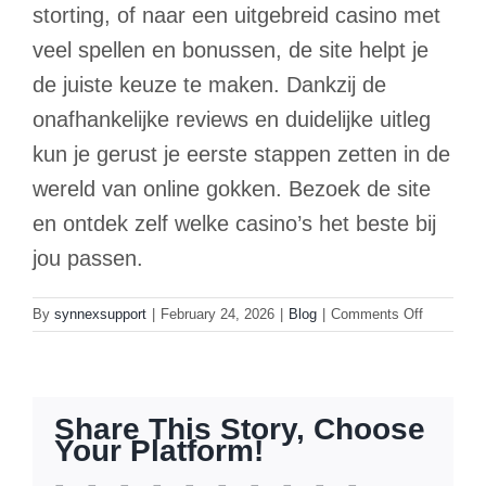
storting, of naar een uitgebreid casino met
veel spellen en bonussen, de site helpt je
de juiste keuze te maken. Dankzij de
onafhankelijke reviews en duidelijke uitleg
kun je gerust je eerste stappen zetten in de
wereld van online gokken. Bezoek de site
en ontdek zelf welke casino’s het beste bij
jou passen.
on
By
synnexsupport
|
February 24, 2026
|
Blog
|
Comments Off
Review
NL
–
Een
Share This Story, Choose
Betrouwba
Your Platform!
Gids
voor