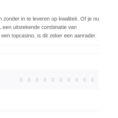
zonder in te leveren op kwaliteit. Of je nu
NL een uitstekende combinatie van
een topcasino, is dit zeker een aanrader.
Facebook
Twitter
Reddit
LinkedIn
WhatsApp
Tumblr
Pinterest
Vk
Xing
Email