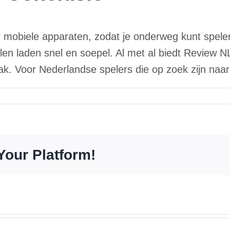
r mobiele apparaten, zodat je onderweg kunt spelen 
llen laden snel en soepel. Al met al biedt Review 
k. Voor Nederlandse spelers die op zoek zijn naar 
on
Review
NL:
Een
Uitgebreide
Blik
Your Platform!
op
it
Online
Casino