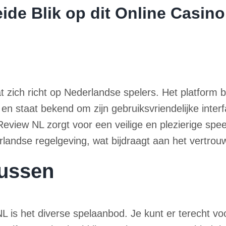
ide Blik op dit Online Casino
t zich richt op Nederlandse spelers. Het platform 
 en staat bekend om zijn gebruiksvriendelijke inter
Review NL zorgt voor een veilige en plezierige spee
rlandse regelgeving, wat bijdraagt aan het vertrou
ussen
 is het diverse spelaanbod. Je kunt er terecht vo