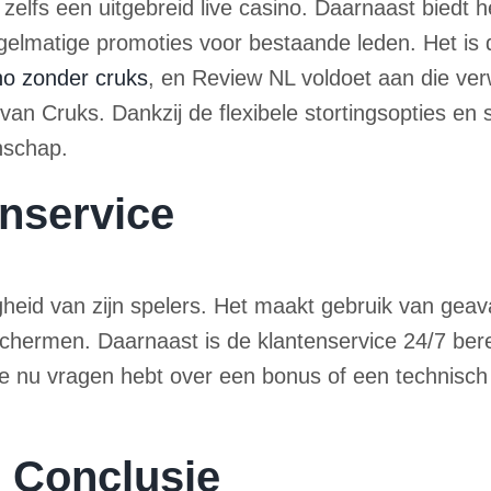
n zelfs een uitgebreid live casino. Daarnaast biedt
elmatige promoties voor bestaande leden. Het is d
no zonder cruks
, en Review NL voldoet aan die ve
n Cruks. Dankzij de flexibele stortingsopties en sn
nschap.
enservice
gheid van zijn spelers. Het maakt gebruik van gea
chermen. Daarnaast is de klantenservice 24/7 berei
Of je nu vragen hebt over een bonus of een technisc
n Conclusie