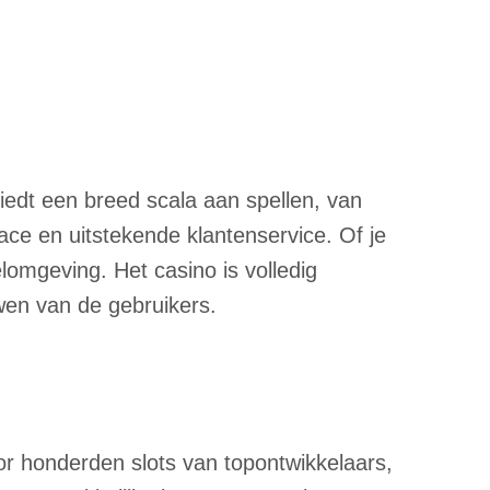
biedt een breed scala aan spellen, van
face en uitstekende klantenservice. Of je
lomgeving. Het casino is volledig
wen van de gebruikers.
or honderden slots van topontwikkelaars,