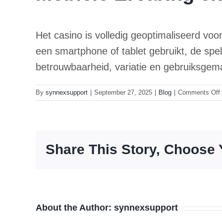
Het casino is volledig geoptimaliseerd voo
een smartphone of tablet gebruikt, de spe
betrouwbaarheid, variatie en gebruiksgema
By
synnexsupport
|
September 27, 2025
|
Blog
|
Comments Off
Share This Story, Choose 
d
About the Author:
synnexsupport