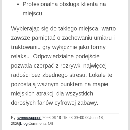
Profesjonalna obsługa klienta na
miejscu.
Wybierając się do takiego miejsca, warto
zawsze pamiętać o zachowaniu umiaru i
traktowaniu gry wyłącznie jako formy
relaksu. Odpowiedzialne podejście
pozwala czerpać z rozrywki najwięcej
radości bez zbędnego stresu. Lokale te
pozostają ważnym punktem na mapie
miejskich atrakcji dla wszystkich
dorosłych fanów cyfrowej zabawy.
By
synnexsupport
|
2026-06-18T15:28:09+00:00
June 18,
on
2026
|
Blog
|
Comments Off
Magia