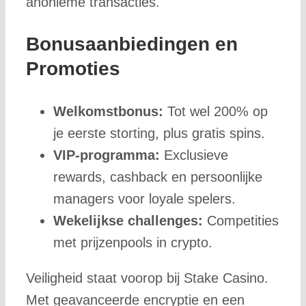
anonieme transacties.
Bonusaanbiedingen en
Promoties
Welkomstbonus:
Tot wel 200% op
je eerste storting, plus gratis spins.
VIP-programma:
Exclusieve
rewards, cashback en persoonlijke
managers voor loyale spelers.
Wekelijkse challenges:
Competities
met prijzenpools in crypto.
Veiligheid staat voorop bij Stake Casino.
Met geavanceerde encryptie en een