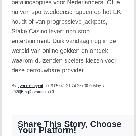
betalingsopties voor Nederlanders. Of je
nu van sportweddenschappen op het EK
houdt of van progressieve jackpots,
Stake Casino levert non-stop
entertainment. Duik vandaag nog in de
wereld van online gokken en ontdek
waarom duizenden spelers kiezen voor
deze betrouwbare provider.
By
synnexsupport
|
2026-05-07T21:24:25+00:00
May 7,
on
2026
|
Blog
|
Comments Off
Stake
Casino:
De
Ultieme
Share This Story, Choose
Gids
Your Platform!
voor
Online