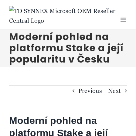
Skip
to
content
Moderní pohled na
platformu Stake a její
popularitu v Česku
Previous
Next
Moderní pohled na
platformu Stake a její