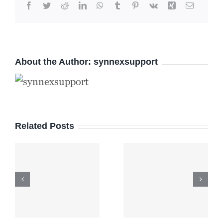
popularitu
Facebook
Twitter
Reddit
LinkedIn
WhatsApp
Tumblr
Pinterest
Vk
Xing
Email
v
Česku
About the Author:
synnexsupport
Related Posts