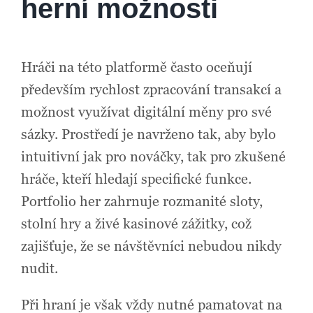
herní možnosti
Hráči na této platformě často oceňují
především rychlost zpracování transakcí a
možnost využívat digitální měny pro své
sázky. Prostředí je navrženo tak, aby bylo
intuitivní jak pro nováčky, tak pro zkušené
hráče, kteří hledají specifické funkce.
Portfolio her zahrnuje rozmanité sloty,
stolní hry a živé kasinové zážitky, což
zajišťuje, že se návštěvníci nebudou nikdy
nudit.
Při hraní je však vždy nutné pamatovat na