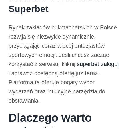
Superbet
Rynek zakładów bukmacherskich w Polsce
rozwija się niezwykle dynamicznie,
przyciągając coraz więcej entuzjastów
sportowych emocji. Jeśli chcesz zacząć
korzystać z serwisu, kliknij
superbet zaloguj
i sprawdź dostępną ofertę już teraz.
Platforma ta oferuje bogaty wybór
wydarzeń oraz intuicyjne narzędzia do
obstawiania.
Dlaczego warto