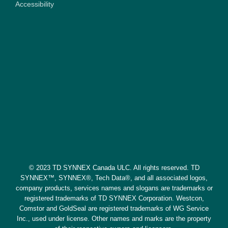
Accessibility
© 2023 TD SYNNEX Canada ULC. All rights reserved. TD
SYNNEX™, SYNNEX®, Tech Data®, and all associated logos,
company products, services names and slogans are trademarks or
registered trademarks of TD SYNNEX Corporation. Westcon,
Comstor and GoldSeal are registered trademarks of WG Service
Inc., used under license. Other names and marks are the property