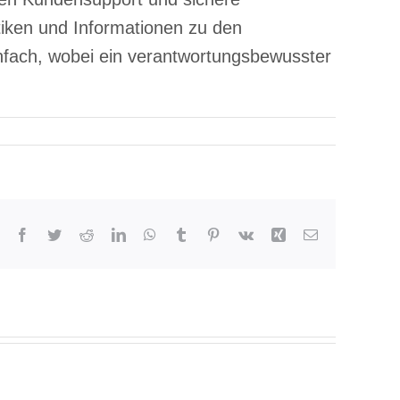
tiken und Informationen zu den
nfach, wobei ein verantwortungsbewusster
Facebook
Twitter
Reddit
LinkedIn
WhatsApp
Tumblr
Pinterest
Vk
Xing
Email