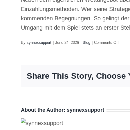
Einzahlungsmethoden. Wer seine Strategie 
kommenden Begegnungen. So gelingt der E
Umgang mit dem Spiel stets an erster Stell
on
By
synnexsupport
|
June 24, 2026
|
Blog
|
Comments Off
Die
Welt
der
Sportw
bei
Share This Story, Choose 
Tipico
erlebe
About the Author:
synnexsupport