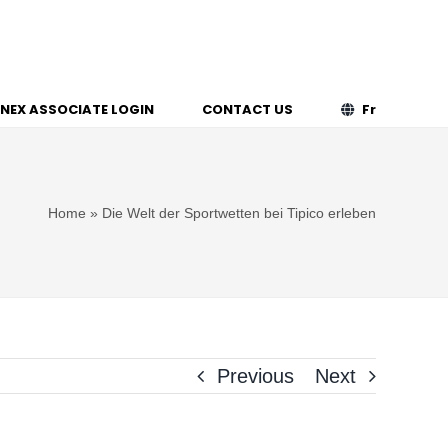
NEX ASSOCIATE LOGIN
CONTACT US
Fr
Home
»
Die Welt der Sportwetten bei Tipico erleben
Previous
Next