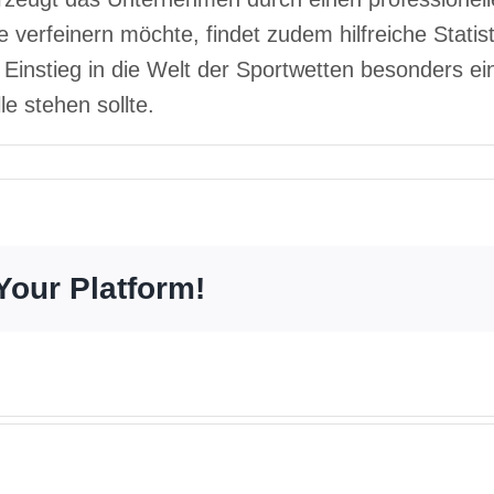
verfeinern möchte, findet zudem hilfreiche Statis
instieg in die Welt der Sportwetten besonders ei
e stehen sollte.
etten
Your Platform!
n