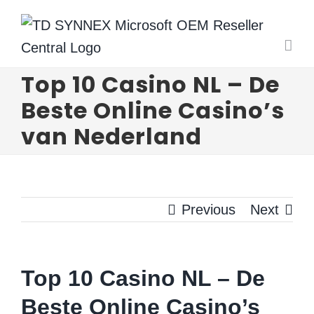
Skip
to
content
Top 10 Casino NL – De
Beste Online Casino’s
van Nederland
Previous
Next
Top 10 Casino NL – De
Beste Online Casino’s