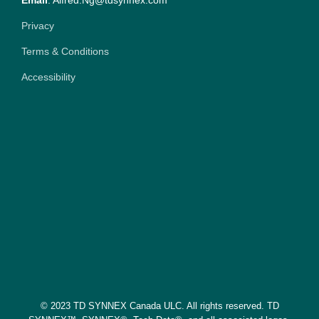
Email
: Alfred.Ng@tdsynnex.com
Privacy
Terms & Conditions
Accessibility
© 2023 TD SYNNEX Canada ULC. All rights reserved. TD