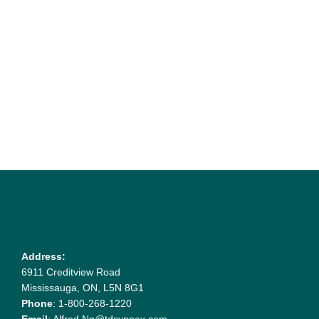
Address:
6911 Creditview Road
Mississauga, ON, L5N 8G1
Phone
: 1-800-268-1220