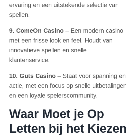
ervaring en een uitstekende selectie van
spellen.
9. ComeOn Casino
– Een modern casino
met een frisse look en feel. Houdt van
innovatieve spellen en snelle
klantenservice.
10. Guts Casino
– Staat voor spanning en
actie, met een focus op snelle uitbetalingen
en een loyale spelerscommunity.
Waar Moet je Op
Letten bij het Kiezen