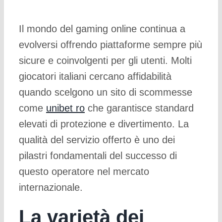
Il mondo del gaming online continua a
evolversi offrendo piattaforme sempre più
sicure e coinvolgenti per gli utenti. Molti
giocatori italiani cercano affidabilità
quando scelgono un sito di scommesse
come
unibet ro
che garantisce standard
elevati di protezione e divertimento. La
qualità del servizio offerto è uno dei
pilastri fondamentali del successo di
questo operatore nel mercato
internazionale.
La varietà dei