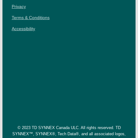
Privacy
Terms & Conditions
Accessibility
© 2023 TD SYNNEX Canada ULC. All rights reserved. TD
SYNNEX™, SYNNEX®, Tech Data®, and all associated logos,