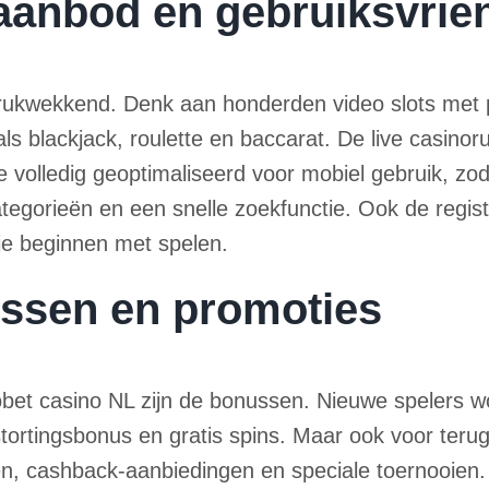
aanbod en gebruiksvrien
ndrukwekkend. Denk aan honderden video slots met
als blackjack, roulette en baccarat. De live casino
 volledig geoptimaliseerd voor mobiel gebruik, zoda
 categorieën en een snelle zoekfunctie. Ook de regis
je beginnen met spelen.
ussen en promoties
mobet casino NL zijn de bonussen. Nieuwe spelers
ortingsbonus en gratis spins. Maar ook voor terug
n, cashback-aanbiedingen en speciale toernooien. H