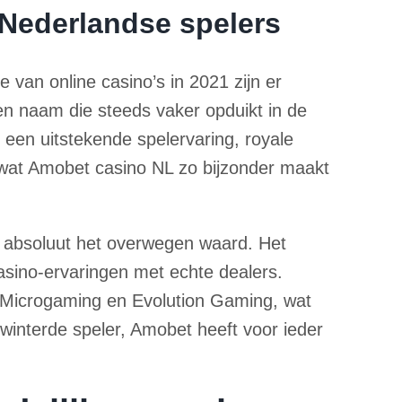
Nederlandse spelers
 van online casino’s in 2021 zijn er
Een naam die steeds vaker opduikt in de
 een uitstekende spelervaring, royale
n wat Amobet casino NL zo bijzonder maakt
absoluut het overwegen waard. Het
casino-ervaringen met echte dealers.
 Microgaming en Evolution Gaming, wat
ewinterde speler, Amobet heeft voor ieder