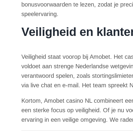
bonusvoorwaarden te lezen, zodat je precie
speelervaring.
Veiligheid en klant
Veiligheid staat voorop bij Amobet. Het ca
voldoet aan strenge Nederlandse wetgeving
verantwoord spelen, zoals stortingslimiete
via live chat en e-mail. Het team spreekt N
Kortom, Amobet casino NL combineert een 
een sterke focus op veiligheid. Of je nu v
ervaring in een veilige omgeving. We rade