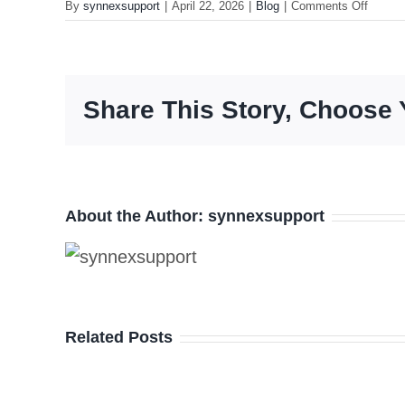
on
By
synnexsupport
|
April 22, 2026
|
Blog
|
Comments Off
Waaro
Amobe
casino
NL
de
Share This Story, Choose 
perfect
keuze
is
voor
Nederl
spelers
About the Author:
synnexsupport
Related Posts