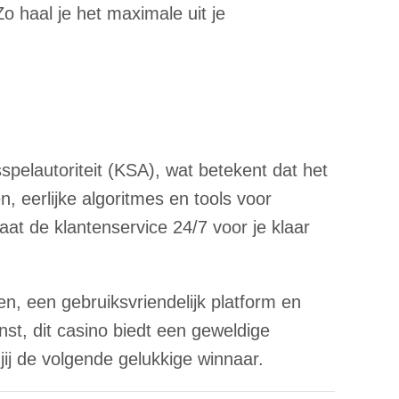
o haal je het maximale uit je
spelautoriteit (KSA), wat betekent dat het
 eerlijke algoritmes en tools voor
aat de klantenservice 24/7 voor je klaar
, een gebruiksvriendelijk platform en
nst, dit casino biedt een geweldige
jij de volgende gelukkige winnaar.