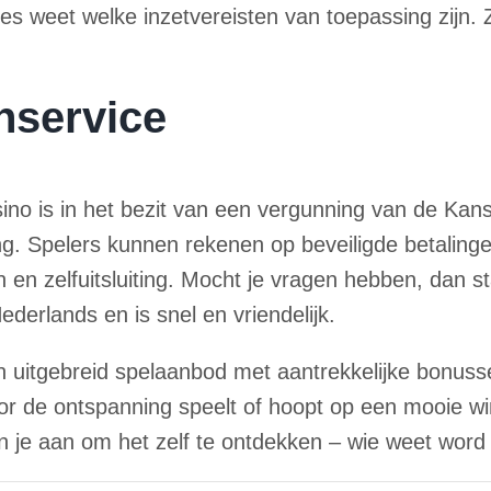
s weet welke inzetvereisten van toepassing zijn. Z
enservice
sino is in het bezit van een vergunning van de Kans
. Spelers kunnen rekenen op beveiligde betalingen,
n en zelfuitsluiting. Mocht je vragen hebben, dan st
ederlands en is snel en vriendelijk.
uitgebreid spelaanbod met aantrekkelijke bonussen
oor de ontspanning speelt of hoopt op een mooie wi
n je aan om het zelf te ontdekken – wie weet word 