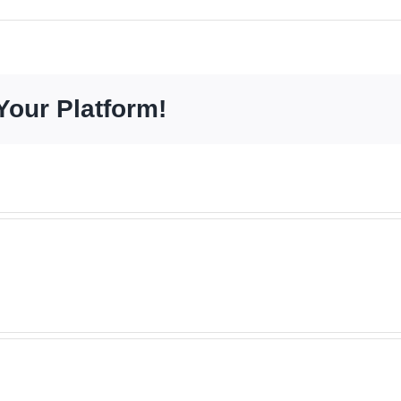
m
t
Your Platform!
e
andse