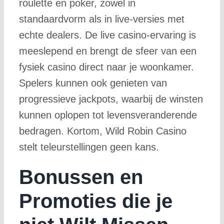
roulette en poker, zowel in
standaardvorm als in live-versies met
echte dealers. De live casino-ervaring is
meeslepend en brengt de sfeer van een
fysiek casino direct naar je woonkamer.
Spelers kunnen ook genieten van
progressieve jackpots, waarbij de winsten
kunnen oplopen tot levensveranderende
bedragen. Kortom, Wild Robin Casino
stelt teleurstellingen geen kans.
Bonussen en
Promoties die je