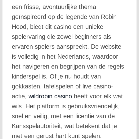
een frisse, avontuurlijke thema
geïnspireerd op de legende van Robin
Hood, biedt dit casino een unieke
spelervaring die zowel beginners als
ervaren spelers aanspreekt. De website
is volledig in het Nederlands, waardoor
het navigeren en begrijpen van de regels
kinderspel is. Of je nu houdt van
gokkasten, tafelspelen of live casino-
actie,
wildrobin casino
heeft voor elk wat
wils. Het platform is gebruiksvriendelijk,
snel en veilig, met een licentie van de
Kansspelautoriteit, wat betekent dat je
met een gerust hart kunt spelen.