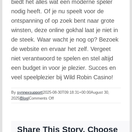
biedt het alles wat een moderne speler
nodig heeft. Of je nu speelt voor de
ontspanning of op zoek bent naar grote
winsten, deze online gokhal laat je niet in
de steek. Waar wacht je nog op? Bezoek
de website en ervaar het zelf. Vergeet
niet verantwoord te spelen en stel altijd
een budget in voor je plezier. Succes en
veel speelplezier bij Wild Robin Casino!
By
synnexsupport
|
2025-08-30T09:18:31+00:00
August 30,
on
2025
|
Blog
|
Comments Off
Welkom
bij
Wild
Robin
Share This Story, Choose
Casino