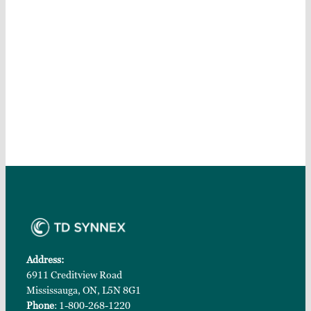
Address:
6911 Creditview Road
Mississauga, ON, L5N 8G1
Phone
: 1-800-268-1220