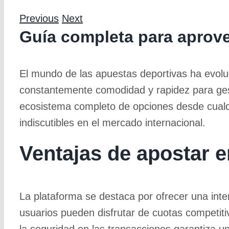
Previous
Next
Guía completa para aprove
El mundo de las apuestas deportivas ha evol
constantemente comodidad y rapidez para gest
ecosistema completo de opciones desde cualqui
indiscutibles en el mercado internacional.
Ventajas de apostar e
La plataforma se destaca por ofrecer una inter
usuarios pueden disfrutar de cuotas competiti