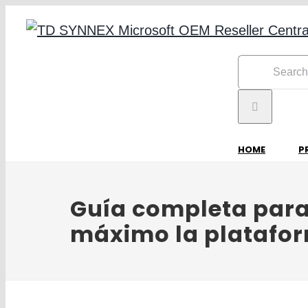
Skip
to
content
Search
for:
HOME
P
Guía completa para
máximo la platafor