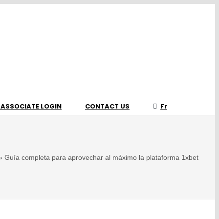
 ASSOCIATE LOGIN
CONTACT US
Fr
»
Guía completa para aprovechar al máximo la plataforma 1xbet