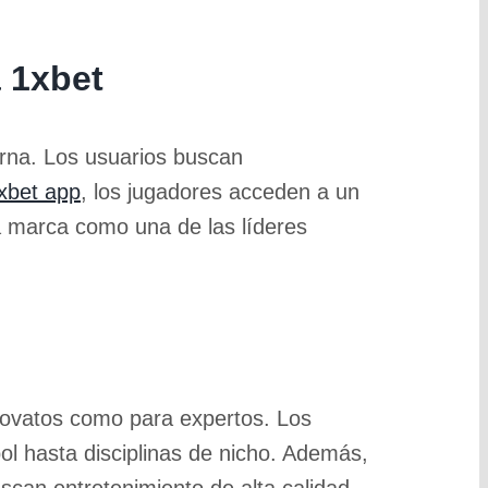
 1xbet
rna. Los usuarios buscan
xbet app
, los jugadores acceden a un
la marca como una de las líderes
a novatos como para expertos. Los
ol hasta disciplinas de nicho. Además,