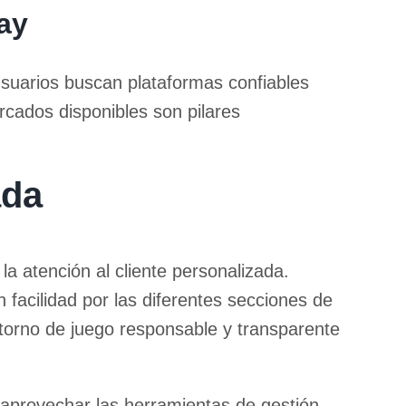
ay
suarios buscan plataformas confiables
rcados disponibles son pilares
ada
a atención al cliente personalizada.
 facilidad por las diferentes secciones de
torno de juego responsable y transparente
 aprovechar las herramientas de gestión