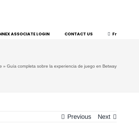
NNEX ASSOCIATE LOGIN
CONTACT US
Fr
e
»
Guía completa sobre la experiencia de juego en Betway
Previous
Next