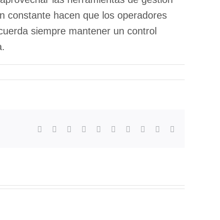
ión constante hacen que los operadores
recuerda siempre mantener un control
a.
Facebook
Twitter
Reddit
LinkedIn
WhatsApp
Tumblr
Pinterest
Vk
Xing
Email