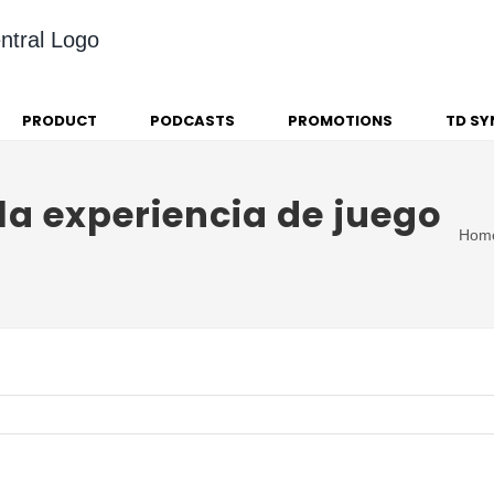
PRODUCT
PODCASTS
PROMOTIONS
TD SY
la experiencia de juego
Hom