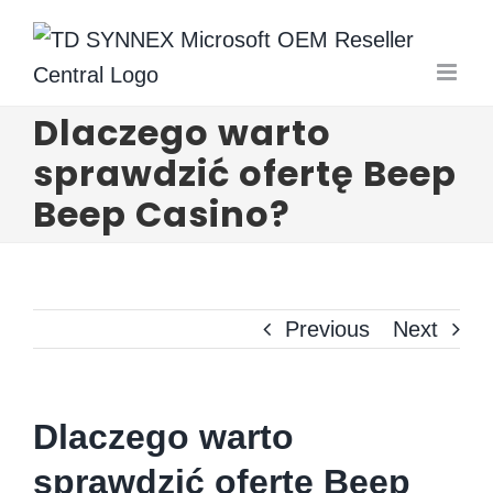
Skip
to
content
Dlaczego warto
sprawdzić ofertę Beep
Beep Casino?
Previous
Next
Dlaczego warto
sprawdzić ofertę Beep