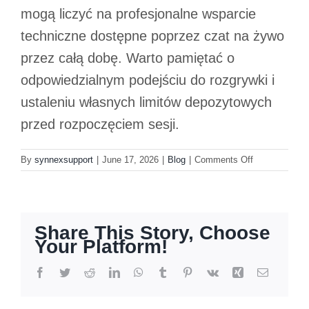
mogą liczyć na profesjonalne wsparcie
techniczne dostępne poprzez czat na żywo
przez całą dobę. Warto pamiętać o
odpowiedzialnym podejściu do rozgrywki i
ustaleniu własnych limitów depozytowych
przed rozpoczęciem sesji.
on
By
synnexsupport
|
June 17, 2026
|
Blog
|
Comments Off
Dlaczego
warto
sprawdzić
ofertę
Share This Story, Choose
Beep
Your Platform!
Beep
Casino?
Facebook
Twitter
Reddit
LinkedIn
WhatsApp
Tumblr
Pinterest
Vk
Xing
Email