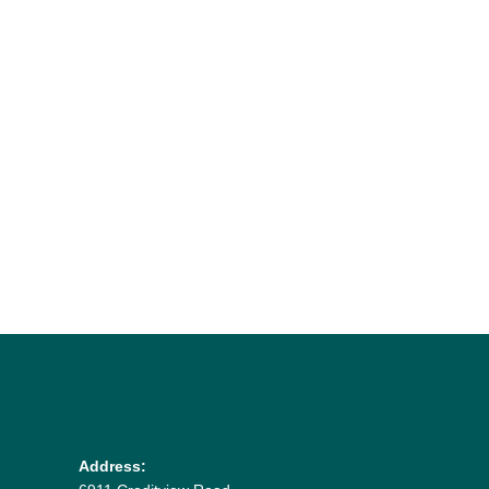
Address: