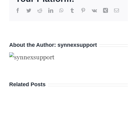
Facebook
Twitter
Reddit
LinkedIn
WhatsApp
Tumblr
Pinterest
Vk
Xing
Email
About the Author:
synnexsupport
Related Posts