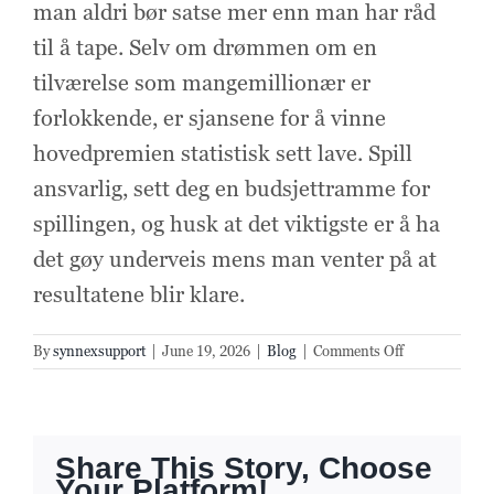
man aldri bør satse mer enn man har råd
til å tape. Selv om drømmen om en
tilværelse som mangemillionær er
forlokkende, er sjansene for å vinne
hovedpremien statistisk sett lave. Spill
ansvarlig, sett deg en budsjettramme for
spillingen, og husk at det viktigste er å ha
det gøy underveis mens man venter på at
resultatene blir klare.
on
By
synnexsupport
|
June 19, 2026
|
Blog
|
Comments Off
Drømmen
om
den
store
Share This Story, Choose
Eurojackpot-
Your Platform!
gevinsten