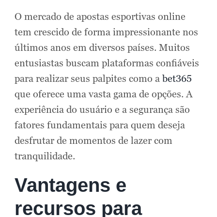
O mercado de apostas esportivas online
tem crescido de forma impressionante nos
últimos anos em diversos países. Muitos
entusiastas buscam plataformas confiáveis
para realizar seus palpites como a
bet365
que oferece uma vasta gama de opções. A
experiência do usuário e a segurança são
fatores fundamentais para quem deseja
desfrutar de momentos de lazer com
tranquilidade.
Vantagens e
recursos para