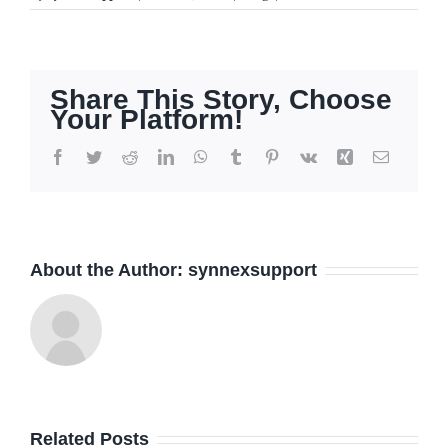
Explorando
a
plataforma
da
Share This Story, Choose
bet365
Your Platform!
em
Portugal
Facebook
Twitter
Reddit
LinkedIn
WhatsApp
Tumblr
Pinterest
Vk
Xing
Email
About the Author:
synnexsupport
Related Posts