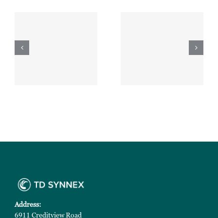
Address:
6911 Creditview Road