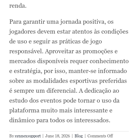
renda.
Para garantir uma jornada positiva, os
jogadores devem estar atentos às condições
de uso e seguir as práticas de jogo
responsável. Aproveitar as promoções e
mercados disponíveis requer conhecimento
e estratégia, por isso, manter-se informado
sobre as modalidades esportivas preferidas
é sempre um diferencial. A dedicação ao
estudo dos eventos pode tornar o uso da
plataforma muito mais interessante e
dinâmico para todos os interessados.
on
By
synnexsupport
|
June 18, 2026
|
Blog
|
Comments Off