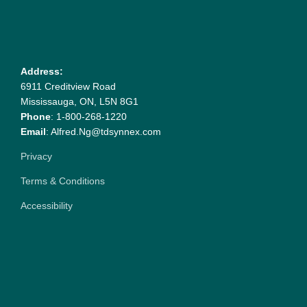
Address:
6911 Creditview Road
Mississauga, ON, L5N 8G1
Phone
: 1-800-268-1220
Email
: Alfred.Ng@tdsynnex.com
Privacy
Terms & Conditions
Accessibility