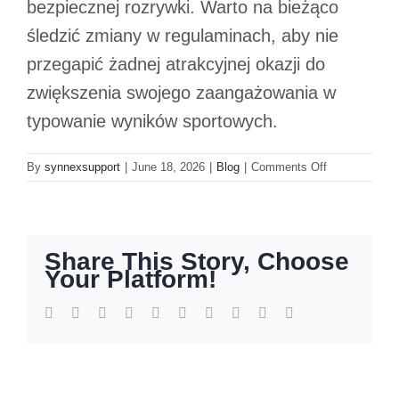
bezpiecznej rozrywki. Warto na bieżąco
śledzić zmiany w regulaminach, aby nie
przegapić żadnej atrakcyjnej okazji do
zwiększenia swojego zaangażowania w
typowanie wyników sportowych.
on
By
synnexsupport
|
June 18, 2026
|
Blog
|
Comments Off
Analiza
oferty
oraz
funkcjonalnoś
Share This Story, Choose
bukmachera
Your Platform!
forbet
Facebook
Twitter
Reddit
LinkedIn
WhatsApp
Tumblr
Pinterest
Vk
Xing
Email