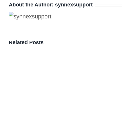
About the Author:
synnexsupport
Related Posts