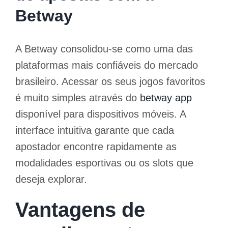
Betway
A Betway consolidou-se como uma das
plataformas mais confiáveis do mercado
brasileiro. Acessar os seus jogos favoritos
é muito simples através do
betway app
disponível para dispositivos móveis. A
interface intuitiva garante que cada
apostador encontre rapidamente as
modalidades esportivas ou os slots que
deseja explorar.
Vantagens de