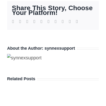
de
Share This Story, Choose
apostas
Your Platform!
com
a
Betway
Facebook
Twitter
Reddit
LinkedIn
WhatsApp
Tumblr
Pinterest
Vk
Xing
Email
About the Author:
synnexsupport
Related Posts