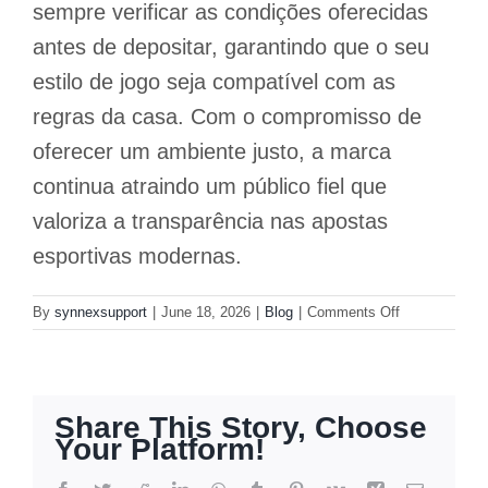
sempre verificar as condições oferecidas
antes de depositar, garantindo que o seu
estilo de jogo seja compatível com as
regras da casa. Com o compromisso de
oferecer um ambiente justo, a marca
continua atraindo um público fiel que
valoriza a transparência nas apostas
esportivas modernas.
on
By
synnexsupport
|
June 18, 2026
|
Blog
|
Comments Off
A
Ascensão
das
Apostas
Share This Story, Choose
Esportivas
Your Platform!
na
Sportybet