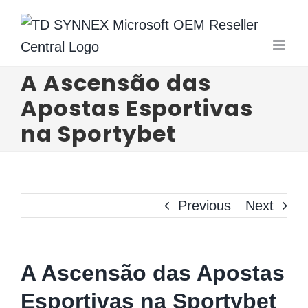
Skip
to
content
A Ascensão das
Apostas Esportivas
na Sportybet
Previous
Next
A Ascensão das Apostas
Esportivas na Sportybet