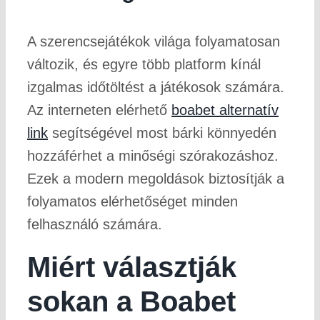
A szerencsejátékok világa folyamatosan
változik, és egyre több platform kínál
izgalmas időtöltést a játékosok számára.
Az interneten elérhető
boabet alternatív
link
segítségével most bárki könnyedén
hozzáférhet a minőségi szórakozáshoz.
Ezek a modern megoldások biztosítják a
folyamatos elérhetőséget minden
felhasználó számára.
Miért választják
sokan a Boabet