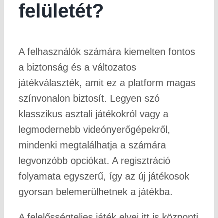
felületét?
A felhasználók számára kiemelten fontos
a biztonság és a változatos
játékválaszték, amit ez a platform magas
színvonalon biztosít. Legyen szó
klasszikus asztali játékokról vagy a
legmodernebb videónyerőgépekről,
mindenki megtalálhatja a számára
legvonzóbb opciókat. A regisztráció
folyamata egyszerű, így az új játékosok
gyorsan belemerülhetnek a játékba.
A felelősségteljes játék elvei itt is központi