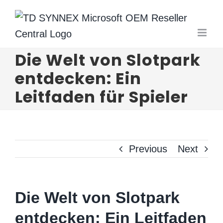
Skip
to
content
Die Welt von Slotpark
entdecken: Ein
Leitfaden für Spieler
Previous
Next
Die Welt von Slotpark
entdecken: Ein Leitfaden