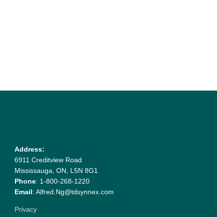
Address:
6911 Creditview Road
Mississauga, ON, L5N 8G1
Phone
: 1-800-268-1220
Email
: Alfred.Ng@tdsynnex.com
Privacy