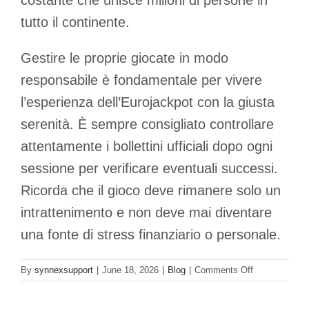
costante che unisce milioni di persone in
tutto il continente.
Gestire le proprie giocate in modo
responsabile è fondamentale per vivere
l’esperienza dell’Eurojackpot con la giusta
serenità. È sempre consigliato controllare
attentamente i bollettini ufficiali dopo ogni
sessione per verificare eventuali successi.
Ricorda che il gioco deve rimanere solo un
intrattenimento e non deve mai diventare
una fonte di stress finanziario o personale.
on
By
synnexsupport
|
June 18, 2026
|
Blog
|
Comments Off
Tutto
quello