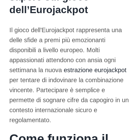
dell’Eurojackpot
Il gioco dell’Eurojackpot rappresenta una
delle sfide a premi più emozionanti
disponibili a livello europeo. Molti
appassionati attendono con ansia ogni
settimana la nuova
estrazione eurojackpot
per tentare di indovinare la combinazione
vincente. Partecipare è semplice e
permette di sognare cifre da capogiro in un
contesto internazionale sicuro e
regolamentato.
Come funziona il