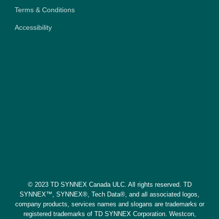
Terms & Conditions
Accessibility
© 2023 TD SYNNEX Canada ULC. All rights reserved. TD
SYNNEX™, SYNNEX®, Tech Data®, and all associated logos,
company products, services names and slogans are trademarks or
registered trademarks of TD SYNNEX Corporation. Westcon,